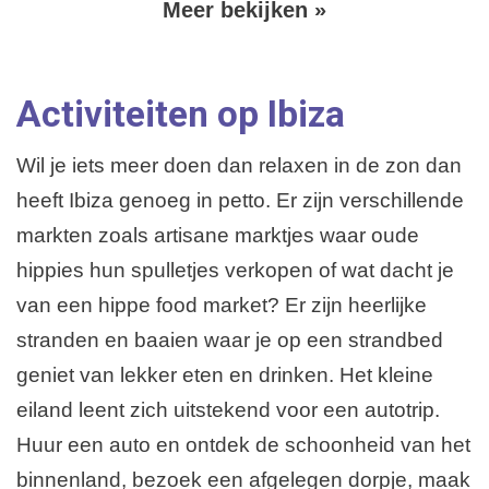
V
Meer bekijken »
P
o
a
g
l
i
Activiteiten op Ibiza
g
n
e
e
Wil je iets meer doen dan relaxen in de zon dan
r
n
i
heeft Ibiza genoeg in petto. Er zijn verschillende
d
n
markten zoals artisane marktjes waar oude
g
e
hippies hun spulletjes verkopen of wat dacht je
p
van een hippe food market? Er zijn heerlijke
a
stranden en baaien waar je op een strandbed
g
geniet van lekker eten en drinken. Het kleine
i
eiland leent zich uitstekend voor een autotrip.
n
Huur een auto en ontdek de schoonheid van het
a
binnenland, bezoek een afgelegen dorpje, maak